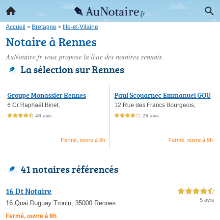
Accueil
>
Bretagne
>
Ille-et-Vilaine
Notaire à Rennes
AuNotaire.fr vous propose la liste des
notaires rennais
.
La sélection sur Rennes
Groupe Monassier Rennes
Paul Scouarnec Emmanuel GOU
RS
6 Cr Raphaël Binet,
12 Rue des Francs Bourgeois,
48 avis
28 avis
4,5 étoiles sur 5
4,0 étoiles sur 5
Fermé, ouvre à 9h
Fermé, ouvre à 9h
41 notaires référencés
16 Dt Notaire
4,5 étoiles sur 5
5 avis
16 Quai Duguay Trouin, 35000 Rennes
Fermé, ouvre à 9h