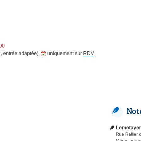
h00
, entrée adaptée)
,
uniquement sur
RDV
Not
Lemetayer 
Rue Rallier 
Même adres