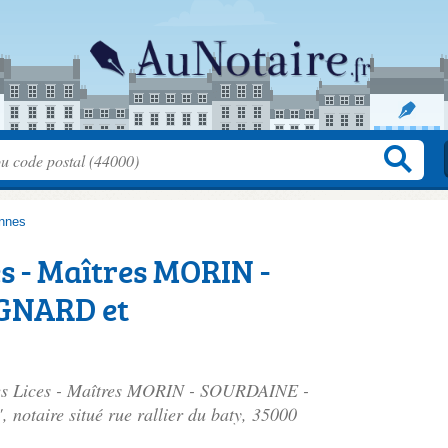
nnes
es - Maîtres MORIN -
GNARD et
 des Lices - Maîtres MORIN - SOURDAINE -
otaire situé
rue rallier du baty
, 35000