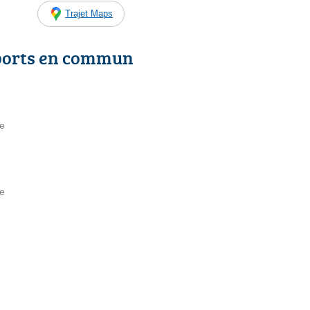
Trajet Maps
ports en commun
ne
ie