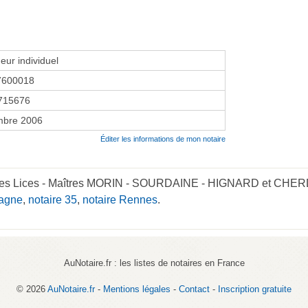
eur individuel
7600018
715676
mbre 2006
Éditer les informations de mon notaire
s des Lices - Maîtres MORIN - SOURDAINE - HIGNARD et CHE
tagne
,
notaire 35
,
notaire Rennes
.
AuNotaire.fr : les listes de notaires en France
© 2026
AuNotaire.fr
-
Mentions légales
-
Contact
-
Inscription gratuite