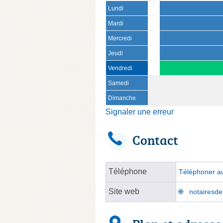
Lundi
Mardi
Mercredi
Jeudi
Vendredi
Samedi
Dimanche
Signaler une erreur
Contact
Téléphone
Téléphoner au
Site web
notairesdes