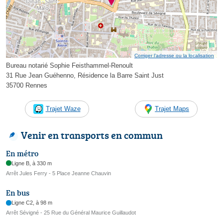
Corriger l’adresse ou la localisation
Bureau notarié Sophie Feisthammel-Renoult
31 Rue Jean Guéhenno, Résidence la Barre Saint Just
35700 Rennes
Trajet Waze
Trajet Maps
Venir en transports en commun
En métro
Ligne B, à 330 m
Arrêt Jules Ferry - 5 Place Jeanne Chauvin
En bus
Ligne C2, à 98 m
Arrêt Sévigné - 25 Rue du Général Maurice Guillaudot