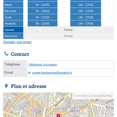
Mardi
9h - 12h30
14h - 17h30
Mercredi
9h - 12h30
14h - 17h30
Jeudi
9h - 12h30
14h - 17h30
Vendredi
9h - 12h30
14h - 17h30
Samedi
Fermé
Dimanche
Fermé
Signaler une erreur
Contact
Téléphone
Téléphoner à la notaire
Email
sophie.feisthammelⓐnotaires.fr
Plan et adresse
© contributeurs OpenStreetMap