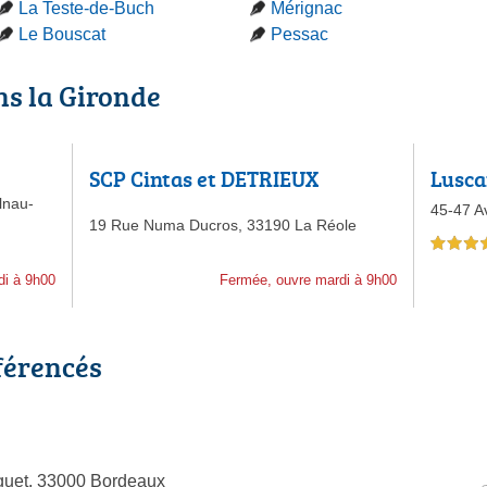
La Teste-de-Buch
Mérignac
Le Bouscat
Pessac
ns la Gironde
SCP Cintas et DETRIEUX
Lusca
lnau-
45-47 Av
19 Rue Numa Ducros,
33190 La Réole
4,0 étoiles 
di à 9h00
Fermée, ouvre mardi à 9h00
férencés
guet, 33000 Bordeaux