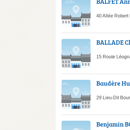
BALFET Ann
40 Allée Robert
BALLADE C
15 Route Léogn
Baudère Hu
29 Lieu-Dit Bou
Benjamin B