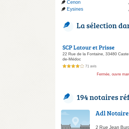
Cenon
Eysines
La sélection da
SCP Latour et Prisse
22 Rue de la Fontaine,
33480 Caste
de-Médoc
71 avis
4,0 étoiles sur 5
Fermée, ouvre mar
194 notaires ré
Adl Notaire
2 Rue Jean Bur