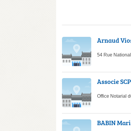
Arnaud Vios
54 Rue Nationa
Associe SC
Office Notarial
BABIN Mari