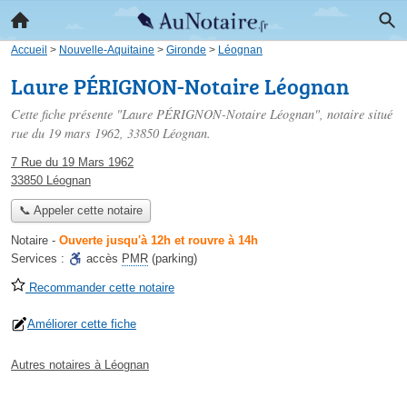
Accueil
>
Nouvelle-Aquitaine
>
Gironde
>
Léognan
Laure PÉRIGNON-Notaire Léognan
Cette fiche présente "Laure PÉRIGNON-Notaire Léognan", notaire situé
rue du 19 mars 1962
, 33850 Léognan.
7 Rue du 19 Mars 1962
33850 Léognan
📞 Appeler cette notaire
Notaire
-
Ouverte jusqu'à 12h et rouvre à 14h
Services :
accès
PMR
(parking)
Recommander cette notaire
Améliorer cette fiche
Autres notaires à Léognan