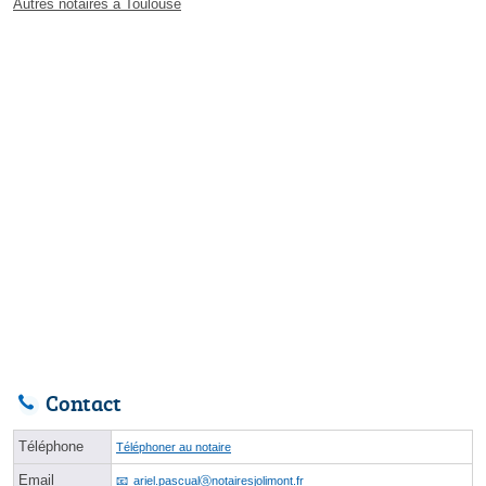
Autres notaires à Toulouse
Contact
Téléphone
Téléphoner au notaire
Email
ariel.pascualⓐnotairesjolimont.fr