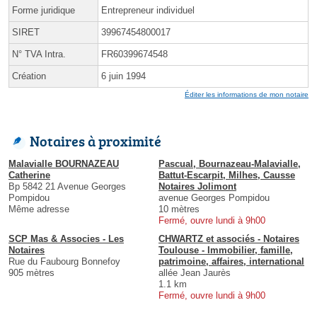
Forme juridique
Entrepreneur individuel
SIRET
39967454800017
N° TVA Intra.
FR60399674548
Création
6 juin 1994
Éditer les informations de mon notaire
Notaires à proximité
Malavialle BOURNAZEAU
Pascual, Bournazeau-Malavialle,
Catherine
Battut-Escarpit, Milhes, Causse
Bp 5842 21 Avenue Georges
Notaires Jolimont
Pompidou
avenue Georges Pompidou
Même adresse
10 mètres
Fermé, ouvre lundi à 9h00
SCP Mas & Associes - Les
CHWARTZ et associés - Notaires
Notaires
Toulouse - Immobilier, famille,
Rue du Faubourg Bonnefoy
patrimoine, affaires, international
905 mètres
allée Jean Jaurès
1.1 km
Fermé, ouvre lundi à 9h00