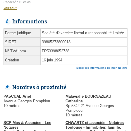
Capacité : 13 vélos
Voir tout
Informations
Forme juridique
Société d'exercice libéral à responsabilité limitée
SIRET
39805273800018
N° TVA Intra.
FR53398052738
Création
16 juin 1994
Éditer les informations de mon notaire
Notaires à proximité
PASCUAL Ariël
Malavialle BOURNAZEAU
Avenue Georges Pompidou
Catherine
10 mètres
Bp 5842 21 Avenue Georges
Pompidou
10 mètres
SCP Mas & Associes - Les
CHWARTZ et associés - Notaires
Notaires
Toulouse - Immobilier, famille,