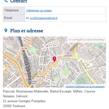
Contact
Téléphone
Téléphoner au notaire
Email
scpⓐnotairesjolimont.fr
Plan et adresse
© contributeurs OpenStreetMap
Corriger l’adresse ou la localisation
Pascual, Bournazeau-Malavialle, Battut-Escarpit, Milhes, Causse
Notaires Jolimont
21 avenue Georges Pompidou
31500 Toulouse