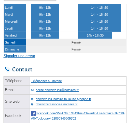
Lundi
9h - 12h
14h - 18h30
Mardi
9h - 12h
14h - 18h30
Mercredi
9h - 12h
14h - 18h30
Jeudi
9h - 12h
14h - 18h30
Vendredi
9h - 12h
14h - 17h30
Samedi
Fermé
Dimanche
Fermé
Signaler une erreur
Contact
Téléphone
Téléphoner au notaire
Email
celine.chwartz-lairⓐnotaires.fr
chwartz-lair-notaire-toulouse.typepad.fr
Site web
chwartzetassocies.notaires.fr
facebook.com/Me-C%C3%A9line-Chwartz-Lair-Notaire-%C3%
Facebook
A0-Toulouse-432080946809702