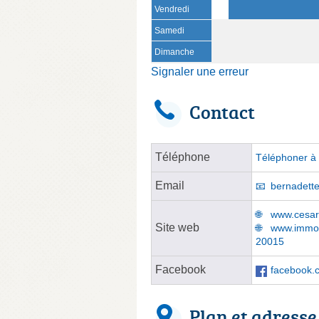
Vendredi
Samedi
Dimanche
Signaler une erreur
Contact
Téléphone
Téléphoner à 
Email
bernadette
www.cesari
Site web
www.immobi
20015
Facebook
facebook.c
Plan et adresse