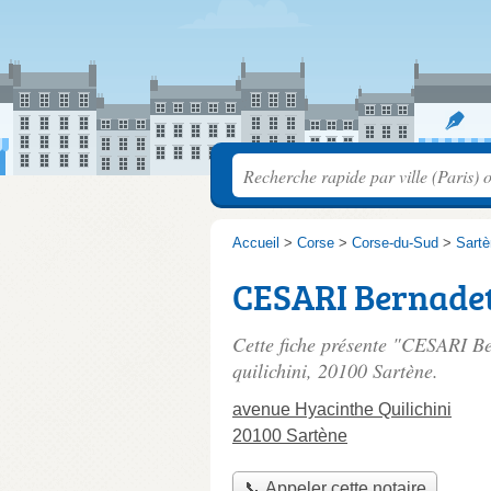
Accueil
>
Corse
>
Corse-du-Sud
>
Sart
CESARI Bernade
Cette fiche présente "CESARI Be
quilichini
, 20100 Sartène.
avenue Hyacinthe Quilichini
20100 Sartène
📞 Appeler cette notaire