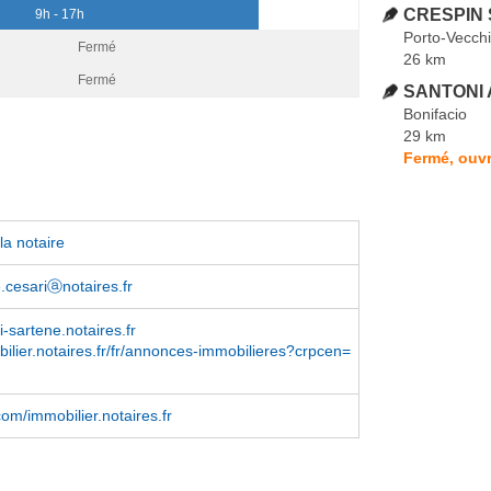
CRESPIN 
9h - 17h
Porto-Vecch
Fermé
26 km
Fermé
SANTONI 
Bonifacio
29 km
Fermé, ouvr
la notaire
.cesariⓐnotaires.fr
-sartene.notaires.fr
lier.notaires.fr/fr/annonces-immobilieres?crpcen=
om/immobilier.notaires.fr