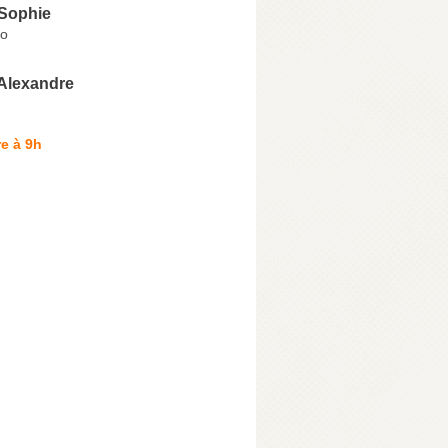
Sophie
io
Alexandre
e à 9h