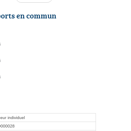
ports en commun
i
i
i
eur individuel
9000028