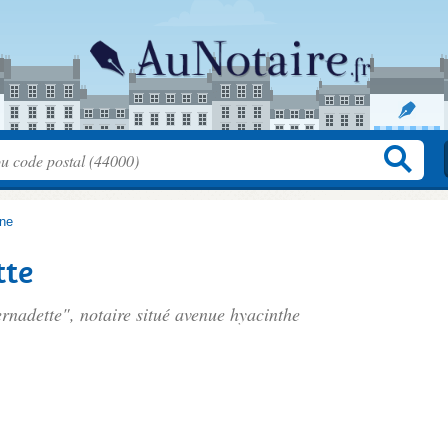
ène
tte
rnadette", notaire situé
avenue hyacinthe