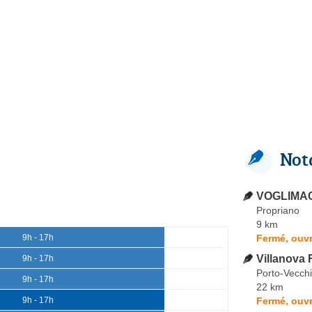
Not
VOGLIMACC
Propriano
9 km
Fermé, ouvr
9h - 17h
Villanova
9h - 17h
Porto-Vecch
9h - 17h
22 km
Fermé, ouvr
9h - 17h