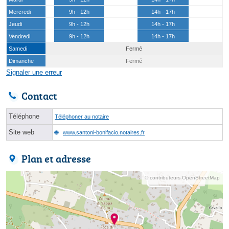
Mercredi
9h - 12h
14h - 17h
Jeudi
9h - 12h
14h - 17h
Vendredi
9h - 12h
14h - 17h
Samedi
Fermé
Dimanche
Fermé
Signaler une erreur
Contact
Téléphone
Téléphoner au notaire
Site web
www.santoni-bonifacio.notaires.fr
Plan et adresse
© contributeurs OpenStreetMap