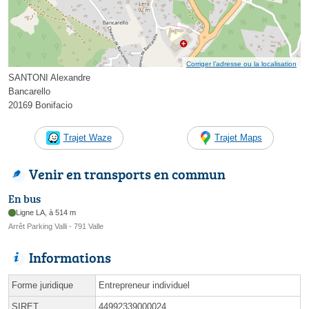
Corriger l’adresse ou la localisation
SANTONI Alexandre
Bancarello
20169 Bonifacio
Trajet Waze
Trajet Maps
Venir en transports en commun
En bus
Ligne LA, à 514 m
Arrêt Parking Valli - 791 Valle
Informations
Forme juridique
Entrepreneur individuel
SIRET
44992339000024