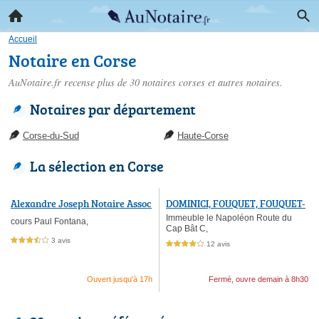
Accueil
Notaire en Corse
AuNotaire.fr recense plus de 30
notaires corses
et autres notaires.
Notaires par département
Corse-du-Sud
Haute-Corse
La sélection en Corse
Alexandre Joseph Notaire Assoc
DOMINICI, FOUQUET, FOUQUET-
ié
ANTONIOTTI, MASSONI-LIEUTA
Immeuble le Napoléon Route du
cours Paul Fontana,
Cap Bât C,
UD, notaires associés
3 avis
3,5 étoiles sur 5
12 avis
4,0 étoiles sur 5
Ouvert jusqu'à 17h
Fermé, ouvre demain à 8h30