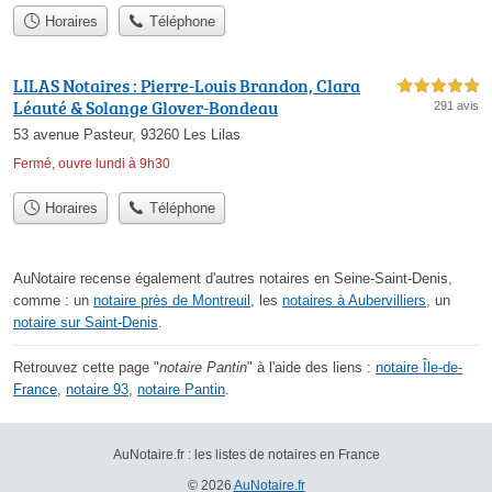
Horaires
Téléphone
LILAS Notaires : Pierre-Louis Brandon, Clara
5,0 étoiles sur 5
Léauté & Solange Glover-Bondeau
291 avis
53 avenue Pasteur, 93260 Les Lilas
Fermé, ouvre lundi à 9h30
Horaires
Téléphone
AuNotaire recense également d'autres notaires en Seine-Saint-Denis,
comme : un
notaire près de Montreuil
, les
notaires à Aubervilliers
, un
notaire sur Saint-Denis
.
Retrouvez cette page "
notaire Pantin
" à l'aide des liens :
notaire Île-de-
France
,
notaire 93
,
notaire Pantin
.
AuNotaire.fr : les listes de notaires en France
© 2026
AuNotaire.fr