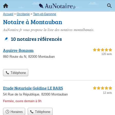
Accueil
>
Occitanie
>
Tarn-et-Garonne
Notaire à Montauban
AuNotaire.fr vous propose la liste des
notaires montalbanais
.
10 notaires référencés
Aguirre-Bonzom
5,0 étoiles sur 5
120 avis
860 Route du N, 82000 Montauban
Téléphone
Etude Notariale Goldine LE BARS
5,0 étoiles sur 5
12 avis
54 Rue de la République, 82000 Montauban
Fermée, ouvre demain à 9h
Horaires
Téléphone