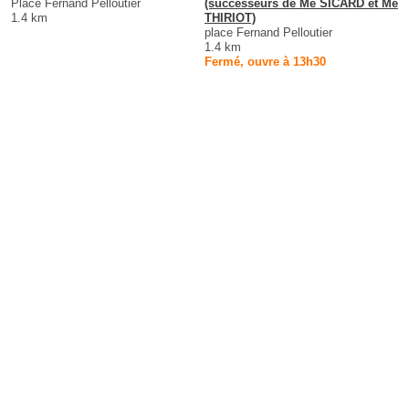
Place Fernand Pelloutier
(successeurs de Me SICARD et Me
1.4 km
THIRIOT)
place Fernand Pelloutier
1.4 km
Fermé, ouvre à 13h30