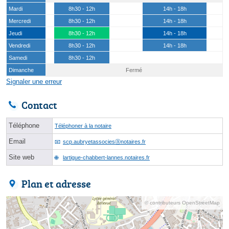
Mardi
8h30 - 12h
14h - 18h
Mercredi
8h30 - 12h
14h - 18h
Jeudi
8h30 - 12h
14h - 18h
Vendredi
8h30 - 12h
14h - 18h
Samedi
8h30 - 12h
Dimanche
Fermé
Signaler une erreur
Contact
Téléphone
Téléphoner à la notaire
Email
scp.aubryetassociesⓐnotaires.fr
Site web
lartigue-chabbert-lannes.notaires.fr
Plan et adresse
© contributeurs OpenStreetMap