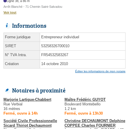
Ligne 38, à 86 m
Arrêt Blanché - 71 Chemin Saint-Salvadou
Voir tout
Informations
Forme juridique
Entrepreneur individuel
SIRET
53258326700010
N° TVA Intra.
FR54532583267
Création
14 octobre 2010
Éditer les informations de mon notaire
Notaires à proximité
Marjorie Lartigue-Chabbert
Maître Frédéric GUYOT
Rue Verbial
Boulevard Montebello
16 mètres
1.2 km
Fermé, ouvre à 14h
Fermé, ouvre à 13h30
Société Civile Professionnelle
Christine DECHAUMONT Delphine
Sicard Thiriot Dechaumont
COPPEE Charles FOURNIER