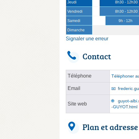
Jeudi
8h30 - 12h30
Vendredi
8h30 - 12h30
Samedi
9h - 12h
Dimanche
Signaler une erreur
Contact
Téléphone
Téléphoner au
Email
frederic.g
guyot-albi.
Site web
-GUYOT.html
Plan et adresse