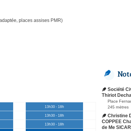
 adaptée, places assises PMR)
Not
Société Ci
Thiriot Dec
Place Fernan
245 mètres
13h30 - 18h
Christin
13h30 - 18h
COPPEE Char
13h30 - 18h
de Me SICAR