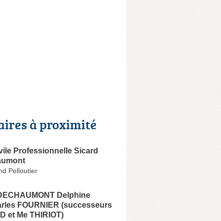
aires à proximité
vile Professionnelle Sicard
haumont
d Pelloutier
e DECHAUMONT Delphine
les FOURNIER (successeurs
D et Me THIRIOT)