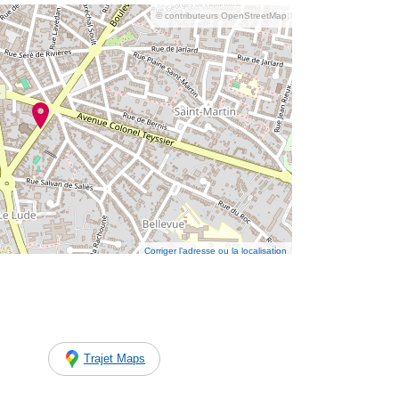
© contributeurs OpenStreetMap
Corriger l’adresse ou la localisation
Trajet Maps