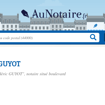
 GUYOT
édéric GUYOT", notaire situé
boulevard