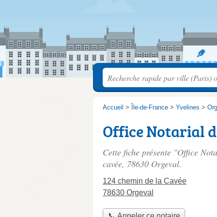
Accueil
>
Île-de-France
>
Yvelines
>
Org
Office Notarial 
Cette fiche présente "Office Not
cavée
, 78630 Orgeval.
124 chemin de la Cavée
78630 Orgeval
📞 Appeler ce notaire