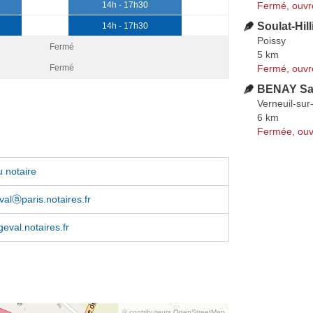
Fermé, ouvr
14h - 17h30
Soulat-Hil
14h - 17h30
Poissy
Fermé
5 km
Fermé, ouvr
Fermé
BENAY Sa
Verneuil-sur
6 km
Fermée, ouv
 notaire
evalⓐparis.notaires.fr
eval.notaires.fr
© contributeurs OpenStreetMap