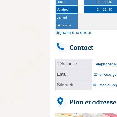
Jeudi
9h - 12h30
Vendredi
9h - 12h30
Samedi
Dimanche
Signaler une erreur
Contact
Téléphone
Téléphoner au
Email
office.org
Site web
mahieu-org
Plan et adresse