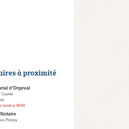
aires à proximité
arial d'Orgeval
a Cavée
se
e lundi à 9h00
Notaire
us-Poissy