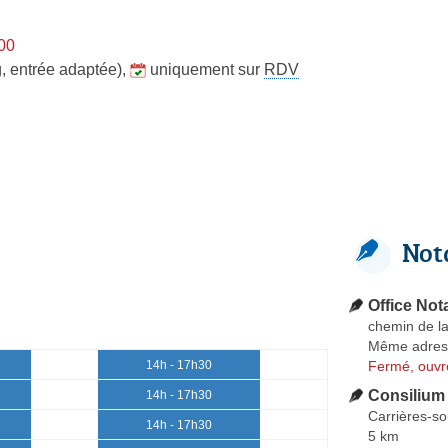
h00
, entrée adaptée)
,
uniquement sur
RDV
Not
Office Not
chemin de l
Même adres
Fermé, ouvr
14h - 17h30
Consilium 
14h - 17h30
Carrières-so
14h - 17h30
5 km