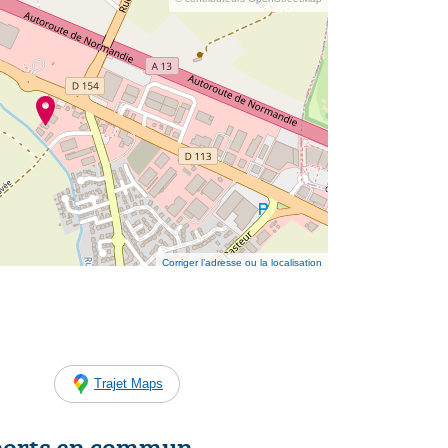
Corriger l’adresse ou la localisation
Trajet Maps
ports en commun