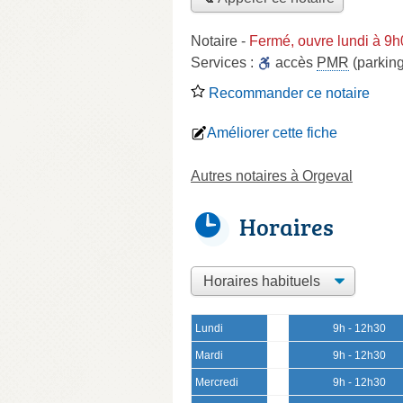
Notaire
-
Fermé, ouvre lundi à 9
Services :
accès
PMR
(parking
Recommander ce notaire
Améliorer cette fiche
Autres notaires à Orgeval
Horaires
Lundi
9h - 12h30
Mardi
9h - 12h30
Mercredi
9h - 12h30