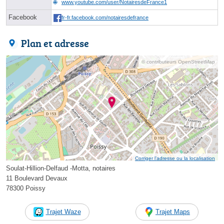
www.youtube.com/user/NotairesdeFrance1
Facebook
fr-fr.facebook.com/notairesdefrance
Plan et adresse
© contributeurs OpenStreetMap
Corriger l’adresse ou la localisation
Soulat-Hillion-Delfaud -Motta, notaires
11 Boulevard Devaux
78300 Poissy
Trajet Waze
Trajet Maps