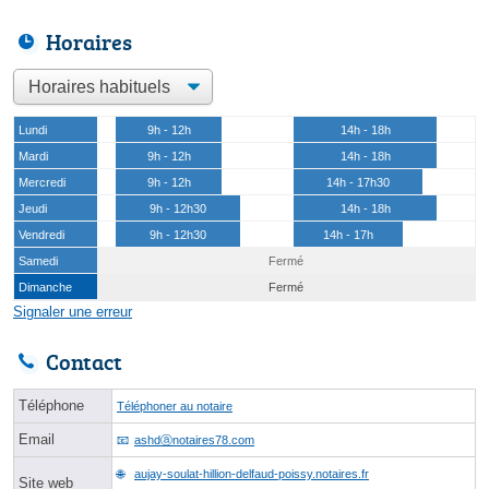
Horaires
Lundi
9h - 12h
14h - 18h
Mardi
9h - 12h
14h - 18h
Mercredi
9h - 12h
14h - 17h30
Jeudi
9h - 12h30
14h - 18h
Vendredi
9h - 12h30
14h - 17h
Samedi
Fermé
Dimanche
Fermé
Signaler une erreur
Contact
Téléphone
Téléphoner au notaire
Email
ashdⓐnotaires78.com
aujay-soulat-hillion-delfaud-poissy.notaires.fr
Site web