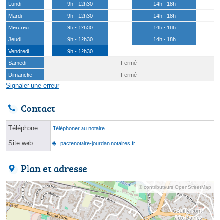
Lundi
9h - 12h30
14h - 18h
Mardi
9h - 12h30
14h - 18h
Mercredi
9h - 12h30
14h - 18h
Jeudi
9h - 12h30
14h - 18h
Vendredi
9h - 12h30
Samedi
Fermé
Dimanche
Fermé
Signaler une erreur
Contact
Téléphone
Téléphoner au notaire
Site web
pactenotaire-jourdan.notaires.fr
Plan et adresse
© contributeurs OpenStreetMap