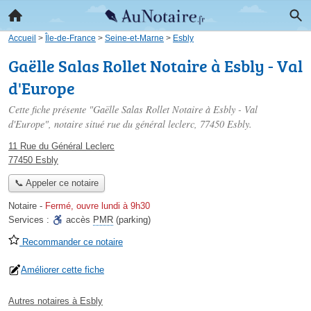
Accueil
>
Île-de-France
>
Seine-et-Marne
>
Esbly
Gaëlle Salas Rollet Notaire à Esbly - Val
d'Europe
Cette fiche présente "Gaëlle Salas Rollet Notaire à Esbly - Val
d'Europe", notaire situé
rue du général leclerc
, 77450 Esbly.
11 Rue du Général Leclerc
77450 Esbly
📞 Appeler ce notaire
Notaire
-
Fermé, ouvre lundi à 9h30
Services :
accès
PMR
(parking)
Recommander ce notaire
Améliorer cette fiche
Autres notaires à Esbly