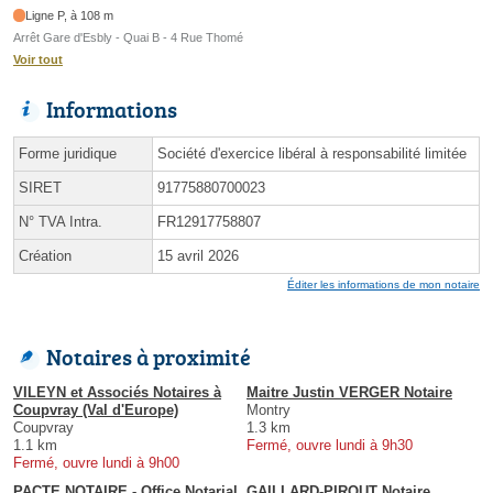
Ligne P, à 108 m
Arrêt Gare d'Esbly - Quai B - 4 Rue Thomé
Voir tout
Informations
Forme juridique
Société d'exercice libéral à responsabilité limitée
SIRET
91775880700023
N° TVA Intra.
FR12917758807
Création
15 avril 2026
Éditer les informations de mon notaire
Notaires à proximité
VILEYN et Associés Notaires à
Maitre Justin VERGER Notaire
Coupvray (Val d'Europe)
Montry
Coupvray
1.3 km
1.1 km
Fermé, ouvre lundi à 9h30
Fermé, ouvre lundi à 9h00
PACTE NOTAIRE - Office Notarial
GAILLARD-PIROUT Notaire