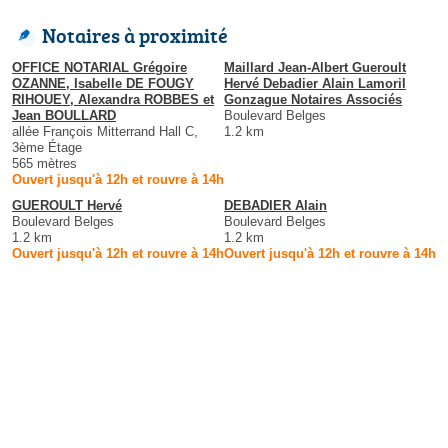
Notaires à proximité
OFFICE NOTARIAL Grégoire
Maillard Jean-Albert Gueroult
OZANNE, Isabelle DE FOUGY
Hervé Debadier Alain Lamoril
RIHOUEY, Alexandra ROBBES et
Gonzague Notaires Associés
Jean BOULLARD
Boulevard Belges
allée François Mitterrand Hall C,
1.2 km
3ème Étage
565 mètres
Ouvert jusqu'à 12h et rouvre à 14h
GUEROULT Hervé
DEBADIER Alain
Boulevard Belges
Boulevard Belges
1.2 km
1.2 km
Ouvert jusqu'à 12h et rouvre à 14h
Ouvert jusqu'à 12h et rouvre à 14h