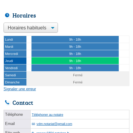
Horaires
Lundi
9h - 18h
Mardi
9h - 18h
Mercredi
9h - 18h
Jeudi
9h - 18h
Vendredi
9h - 18h
Samedi
Fermé
Dimanche
Fermé
Signaler une erreur
Contact
Téléphone
Téléphoner au notaire
Email
vdm.notariatⓐgmail.com
Site web
reseau1804.notaires.fr