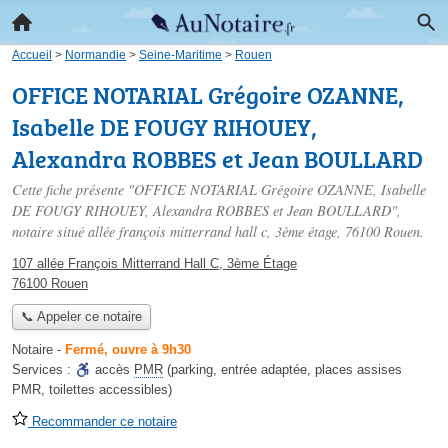
Accueil
>
Normandie
>
Seine-Maritime
>
Rouen
OFFICE NOTARIAL Grégoire OZANNE,
Isabelle DE FOUGY RIHOUEY,
Alexandra ROBBES et Jean BOULLARD
Cette fiche présente "OFFICE NOTARIAL Grégoire OZANNE, Isabelle
DE FOUGY RIHOUEY, Alexandra ROBBES et Jean BOULLARD",
notaire situé
allée françois mitterrand hall c, 3ème étage
, 76100 Rouen.
107 allée François Mitterrand Hall C, 3ème Étage
76100 Rouen
📞 Appeler ce notaire
Notaire
-
Fermé, ouvre à 9h30
Services :
accès
PMR
(parking, entrée adaptée, places assises
PMR, toilettes accessibles)
Recommander ce notaire