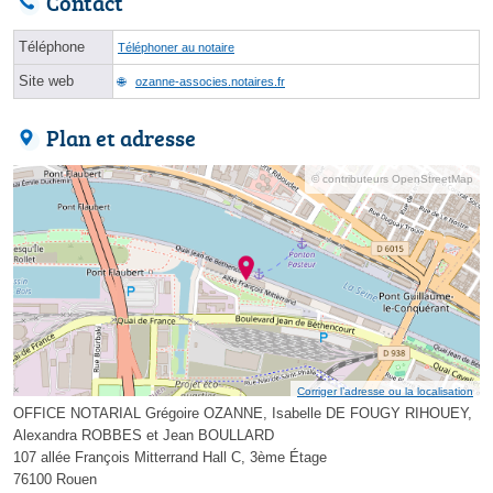
Contact
Téléphone
Téléphoner au notaire
Site web
ozanne-associes.notaires.fr
Plan et adresse
© contributeurs OpenStreetMap
Corriger l’adresse ou la localisation
OFFICE NOTARIAL Grégoire OZANNE, Isabelle DE FOUGY RIHOUEY,
Alexandra ROBBES et Jean BOULLARD
107 allée François Mitterrand Hall C, 3ème Étage
76100 Rouen