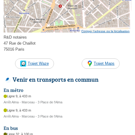
Corriger l’adresse ou la localisation
R&D notaires
47 Rue de Chaillot
75016 Paris
Trajet Waze
Trajet Maps
Venir en transports en commun
En métro
Ligne 9, à 433 m
Arrêt Alma - Marceau - 3 Place de l'Alma
Ligne 9, à 433 m
Arrêt Alma - Marceau - 3 Place de l’Alma
En bus
Ligne 32, à 100 m