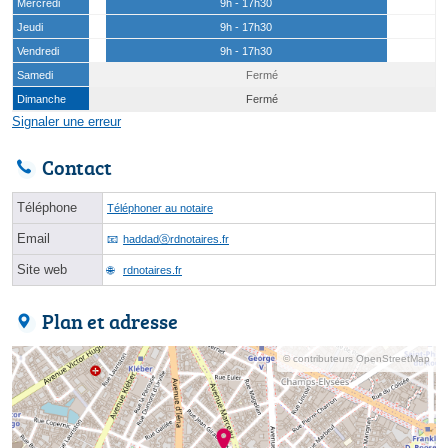
Mercredi
9h - 17h30
Jeudi
9h - 17h30
Vendredi
9h - 17h30
Samedi
Fermé
Dimanche
Fermé
Signaler une erreur
Contact
Téléphone
Téléphoner au notaire
Email
haddadⓐrdnotaires.fr
Site web
rdnotaires.fr
Plan et adresse
© contributeurs OpenStreetMap