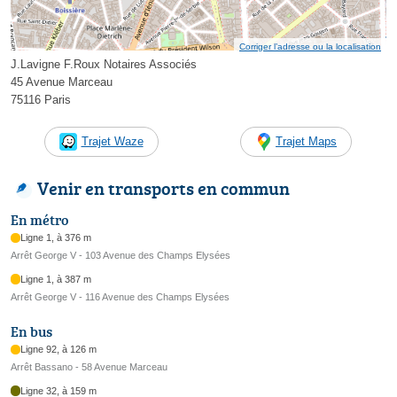
Corriger l’adresse ou la localisation
J.Lavigne F.Roux Notaires Associés
45 Avenue Marceau
75116 Paris
Trajet Waze
Trajet Maps
Venir en transports en commun
En métro
Ligne 1, à 376 m
Arrêt George V - 103 Avenue des Champs Elysées
Ligne 1, à 387 m
Arrêt George V - 116 Avenue des Champs Elysées
En bus
Ligne 92, à 126 m
Arrêt Bassano - 58 Avenue Marceau
Ligne 32, à 159 m