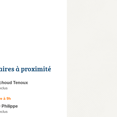
aires à proximité
achoud Tenoux
clus
e à 9h
Philippe
clus