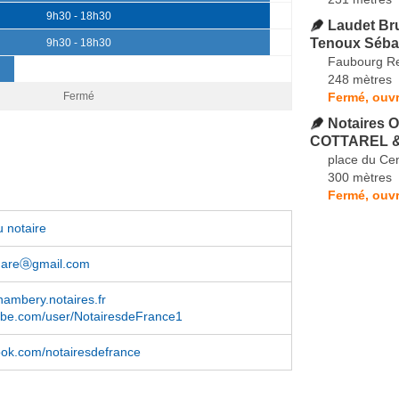
9h30 - 18h30
Laudet Bru
Tenoux Séba
9h30 - 18h30
Faubourg Re
248 mètres
Fermé, ouvr
Fermé
Notaires 
COTTAREL 
place du Ce
300 mètres
Fermé, ouvr
 notaire
agareⓐgmail.com
hambery.notaires.fr
be.com/user/NotairesdeFrance1
book.com/notairesdefrance