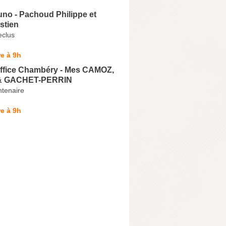
no - Pachoud Philippe et
stien
clus
e à 9h
Office Chambéry - Mes CAMOZ,
& GACHET-PERRIN
ntenaire
e à 9h