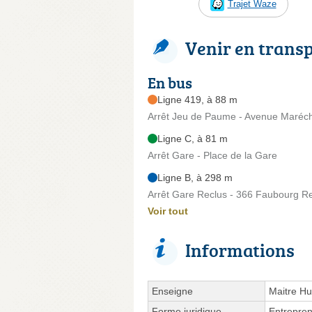
Trajet Waze
Venir en trans
En bus
Ligne 419, à 88 m
Arrêt Jeu de Paume - Avenue Maréch
Ligne C, à 81 m
Arrêt Gare - Place de la Gare
Ligne B, à 298 m
Arrêt Gare Reclus - 366 Faubourg R
Voir tout
Informations
Enseigne
Maitre Hu
Forme juridique
Entrepren