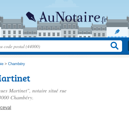
ie
>
Chambéry
artinet
gues Martinet", notaire situé
rue
73000 Chambéry.
ceval