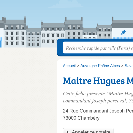
Accueil
>
Auvergne-Rhône-Alpes
>
Savo
Maitre Hugues M
Cette fiche présente "Maitre Hu
commandant joseph perceval
, 
24 Rue Commandant Joseph Per
73000 Chambéry
📞 Appeler ce notaire