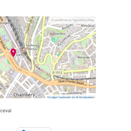
© contributeurs OpenStreetMap
Corriger l’adresse ou la localisation
ceval