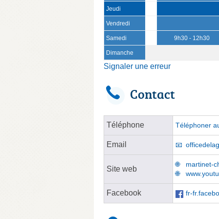
Jeudi
Vendredi
Samedi
9h30 - 12h30
Dimanche
Signaler une erreur
Contact
Téléphone
Téléphoner au
Email
officedel
martinet-c
Site web
www.youtu
Facebook
fr-fr.face