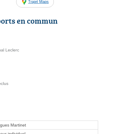
Trajet Maps
ports en commun
al Leclerc
eclus
gues Martinet
eur individuel