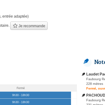
, entrée adaptée)
taire.
Je recommande
Not
Laudet P
Faubourg Re
228 mètres
Fermé, ouvr
Fermé
PACHOUD 
9h30 - 18h30
Faubourg Re
9h30 - 18h30
231 mètres