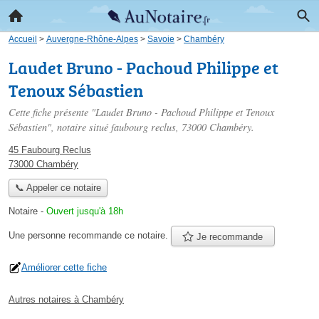
Accueil
>
Auvergne-Rhône-Alpes
>
Savoie
>
Chambéry
Laudet Bruno - Pachoud Philippe et
Tenoux Sébastien
Cette fiche présente "Laudet Bruno - Pachoud Philippe et Tenoux
Sébastien", notaire situé
faubourg reclus
, 73000 Chambéry.
45 Faubourg Reclus
73000 Chambéry
📞 Appeler ce notaire
Notaire
-
Ouvert jusqu'à 18h
Une personne
recommande
ce notaire.
Je recommande
Améliorer cette fiche
Autres notaires à Chambéry