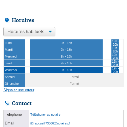
Horaires
19h -
Lundi
9h - 18h
20h
19h -
Mardi
9h - 18h
20h
19h -
Mercredi
9h - 18h
20h
19h -
Jeudi
9h - 18h
20h
19h -
Vendredi
9h - 18h
20h
Samedi
Fermé
Dimanche
Fermé
Signaler une erreur
Contact
Téléphone
Téléphoner au notaire
Email
accueil.73006ⓐnotaires.fr