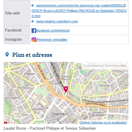
www.immonot.com/recherche-annonces-par-notaire/00000139
03/SCP-Bruno-LAUDET-Philippe-PACHOUD-et-Sebastien-TENOU
Site web
X.html
www.notaires-chambery.com
Facebook
facebook.com/immonot
Instagram
@immonot_immobilier
Plan et adresse
© contributeurs OpenStreetMap
Corriger l’adresse ou la localisation
Laudet Bruno - Pachoud Philippe et Tenoux Sébastien