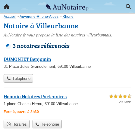
Accueil
>
Auvergne-Rhône-Alpes
>
Rhône
Notaire à Villeurbanne
AuNotaire.fr vous propose la liste des
notaires villeurbannais
.
3 notaires référencés
DUMONTET Benjamin
31 Place Jules Grandclement, 69100 Villeurbanne
Téléphone
Homnia Notaires Partenaires
4,5 étoiles sur 5
290 avis
1 place Charles Hernu, 69100 Villeurbanne
Fermé, ouvre à 8h30
Horaires
Téléphone