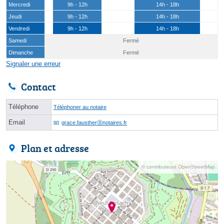
Mercredi
9h - 12h
14h - 18h
Jeudi
9h - 12h
14h - 18h
Vendredi
9h - 12h
14h - 18h
Samedi
Fermé
Dimanche
Fermé
Signaler une erreur
Contact
Téléphone
Téléphoner au notaire
Email
grace.faustherⓐnotaires.fr
Plan et adresse
© contributeurs OpenStreetMap