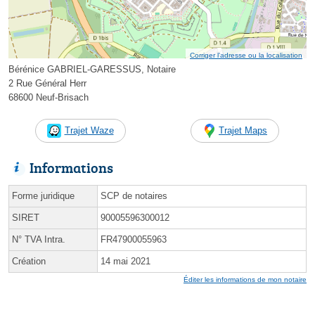
Corriger l’adresse ou la localisation
Bérénice GABRIEL-GARESSUS, Notaire
2 Rue Général Herr
68600 Neuf-Brisach
Trajet Waze
Trajet Maps
Informations
Forme juridique
SCP de notaires
SIRET
90005596300012
N° TVA Intra.
FR47900055963
Création
14 mai 2021
Éditer les informations de mon notaire