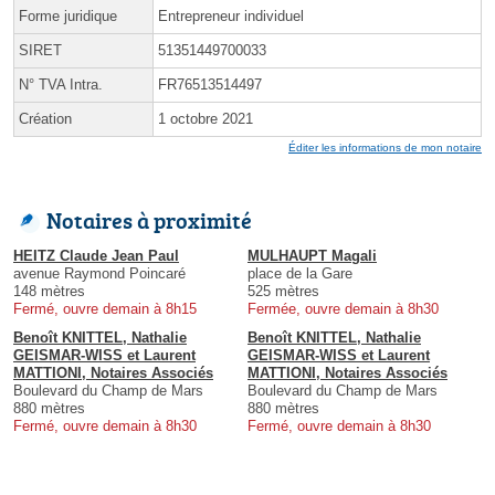
Forme juridique
Entrepreneur individuel
SIRET
51351449700033
N° TVA Intra.
FR76513514497
Création
1 octobre 2021
Éditer les informations de mon notaire
Notaires à proximité
HEITZ Claude Jean Paul
MULHAUPT Magali
avenue Raymond Poincaré
place de la Gare
148 mètres
525 mètres
Fermé, ouvre demain à 8h15
Fermée, ouvre demain à 8h30
Benoît KNITTEL, Nathalie
Benoît KNITTEL, Nathalie
GEISMAR-WISS et Laurent
GEISMAR-WISS et Laurent
MATTIONI, Notaires Associés
MATTIONI, Notaires Associés
Boulevard du Champ de Mars
Boulevard du Champ de Mars
880 mètres
880 mètres
Fermé, ouvre demain à 8h30
Fermé, ouvre demain à 8h30