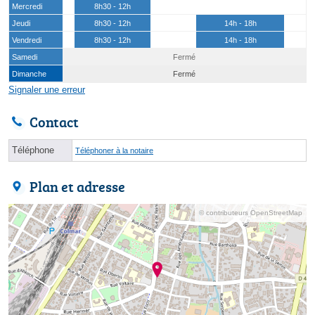
Mercredi
8h30 - 12h
Jeudi
8h30 - 12h
14h - 18h
Vendredi
8h30 - 12h
14h - 18h
Samedi
Fermé
Dimanche
Fermé
Signaler une erreur
Contact
Téléphone
Téléphoner à la notaire
Plan et adresse
© contributeurs OpenStreetMap