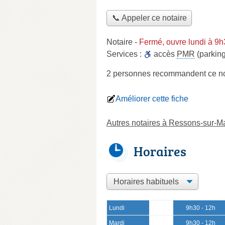
📞 Appeler ce notaire
Notaire
-
Fermé, ouvre lundi à 9
Services :
accès
PMR
(parking
2 personnes
recommandent
ce no
Améliorer cette fiche
Autres notaires à Ressons-sur-M
Horaires
Lundi
9h30 - 12h
Mardi
9h30 - 12h