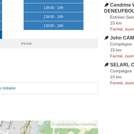
Cendrine 
13h30 - 18h
DENEUFBO
Estrées-Sain
13h30 - 18h
15 km
13h30 - 18h
Fermé, ouvr
John CAM
Compiègne
Fermé
15 km
Fermé, ouvr
SELARL Ch
Compiègne
15 km
Fermé, ouvr
 notaire
© contributeurs OpenStreetMap