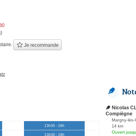
h30
)
taire.
Je recommande
atz
Not
Nicolas CL
Compiègne
Margny-lès
14 km
13h30 - 18h
Ouvert jusqu
13h30 - 18h