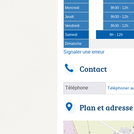
Mercredi
9h30 - 12h
Jeudi
9h30 - 12h
Vendredi
9h30 - 12h
Samedi
9h - 12h
Dimanche
Signaler une erreur
Contact
Téléphone
Téléphoner au
Plan et adresse