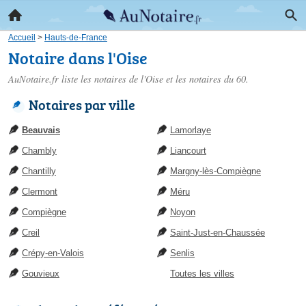
Accueil
>
Hauts-de-France
Notaire dans l'Oise
AuNotaire.fr liste les
notaires de l'Oise
et les notaires du 60.
Notaires par ville
Beauvais
Lamorlaye
Chambly
Liancourt
Chantilly
Margny-lès-Compiègne
Clermont
Méru
Compiègne
Noyon
Creil
Saint-Just-en-Chaussée
Crépy-en-Valois
Senlis
Gouvieux
Toutes les villes