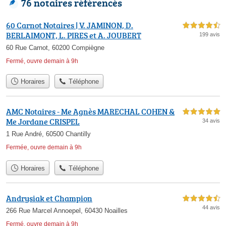
76 notaires référencés
60 Carnot Notaires | V. JAMINON, D.
4,5 étoiles sur 5
BERLAIMONT, L. PIRES et A. JOUBERT
199 avis
60 Rue Carnot, 60200 Compiègne
Fermé, ouvre demain à 9h
Horaires
Téléphone
AMC Notaires - Me Agnès MARECHAL COHEN &
5,0 étoiles sur 5
Me Jordane CRISPEL
34 avis
1 Rue André, 60500 Chantilly
Fermée, ouvre demain à 9h
Horaires
Téléphone
Andrysiak et Champion
4,5 étoiles sur 5
44 avis
266 Rue Marcel Annoepel, 60430 Noailles
Fermé, ouvre demain à 9h