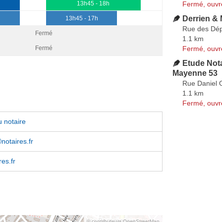
Fermé, ouvr
13h45 - 18h
Derrien &
13h45 - 17h
Rue des Dép
Fermé
1.1 km
Fermé, ouvr
Fermé
Etude Nota
Mayenne 53
Rue Daniel 
1.1 km
Fermé, ouvr
 notaire
otaires.fr
res.fr
© contributeurs OpenStreetMap