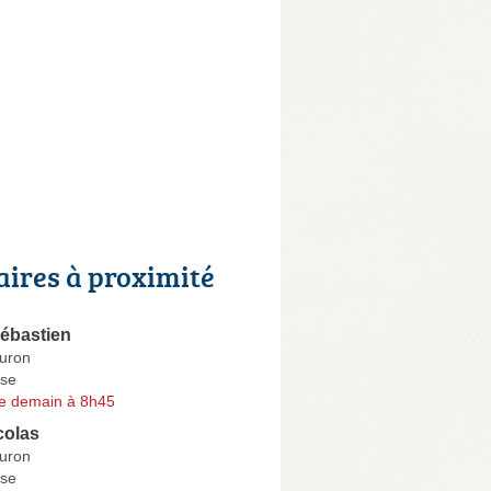
aires à proximité
ébastien
Buron
se
e demain à 8h45
colas
Buron
se