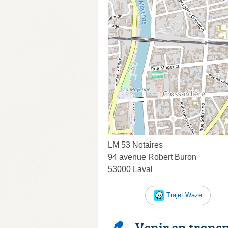
LM 53 Notaires
94 avenue Robert Buron
53000 Laval
Trajet Waze
Venir en trans