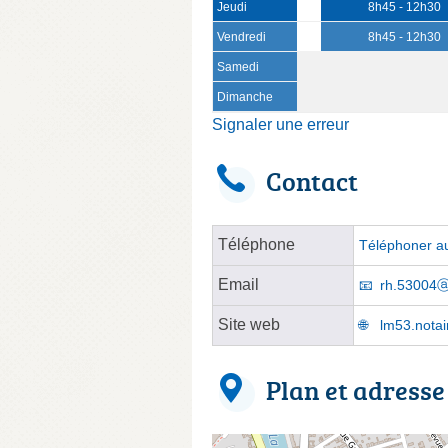
Jeudi
8h45 - 12h30
Vendredi
8h45 - 12h30
Samedi
Dimanche
Signaler une erreur
Contact
Téléphone
Téléphoner au
Email
rh.53004ⓐn
Site web
lm53.notai
Plan et adresse