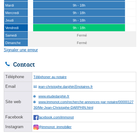
Mardi
9h - 18h
Mercredi
9h - 18h
Jeudi
9h - 18h
Vendredi
9h - 18h
Samedi
Fermé
Dimanche
Fermé
Signaler une erreur
Contact
Téléphone
Téléphoner au notaire
Email
jean-christophe.darphinⓐnotaires.fr
www.etudedarphin.fr
Site web
www.immonot.com/recherche-annonces-par-notaire/00000127
30/Me-Jean-Christophe-DARPHIN.html
Facebook
facebook.com/immonot
Instagram
@immonot_immobilier