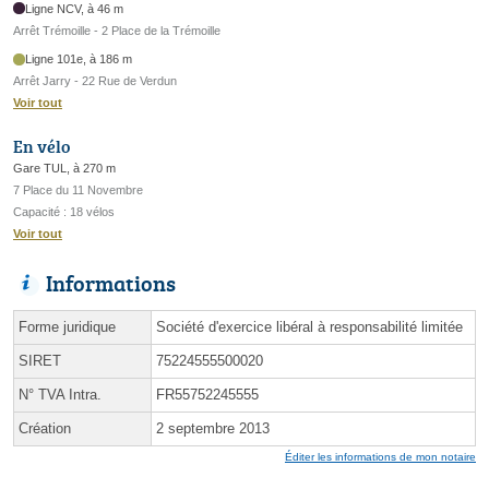
Ligne NCV, à 46 m
Arrêt Trémoille - 2 Place de la Trémoille
Ligne 101e, à 186 m
Arrêt Jarry - 22 Rue de Verdun
Voir tout
En vélo
Gare TUL, à 270 m
7 Place du 11 Novembre
Capacité : 18 vélos
Voir tout
Informations
Forme juridique
Société d'exercice libéral à responsabilité limitée
SIRET
75224555500020
N° TVA Intra.
FR55752245555
Création
2 septembre 2013
Éditer les informations de mon notaire