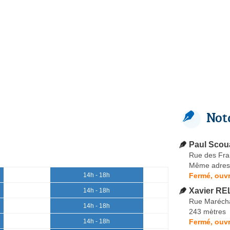
Not
Paul Sco
Rue des Fra
Même adres
Fermé, ouvr
14h - 18h
Xavier RE
14h - 18h
Rue Marécha
14h - 18h
243 mètres
Fermé, ouvr
14h - 18h