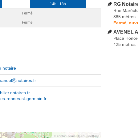
RG Notair
14h - 18h
Rue Marécha
Fermé
385 mètres
Fermé, ouvr
Fermé
AVENEL A
Place Hono
425 mètres
 notaire
anuelⓐnotaires.fr
lier.notaires.fr
es-rennes-st-germain.fr
© contributeurs OpenStreetMap