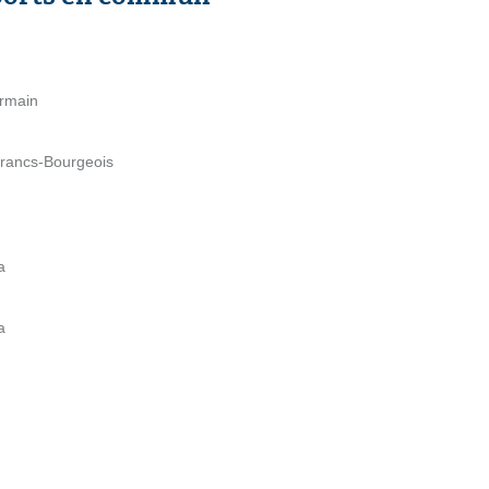
ermain
Francs-Bourgeois
a
a