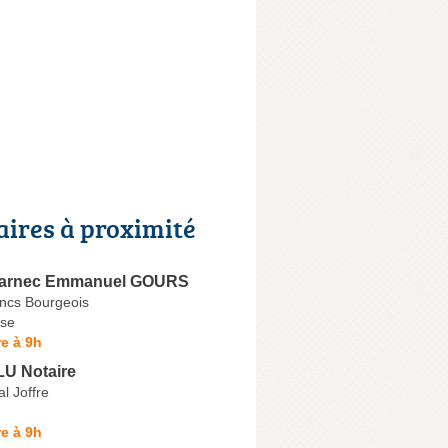
aires à proximité
uarnec Emmanuel GOURS
ncs Bourgeois
se
e à 9h
LU Notaire
l Joffre
e à 9h