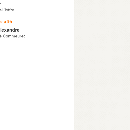
e
l Joffre
e à 9h
lexandre
ré Commeurec