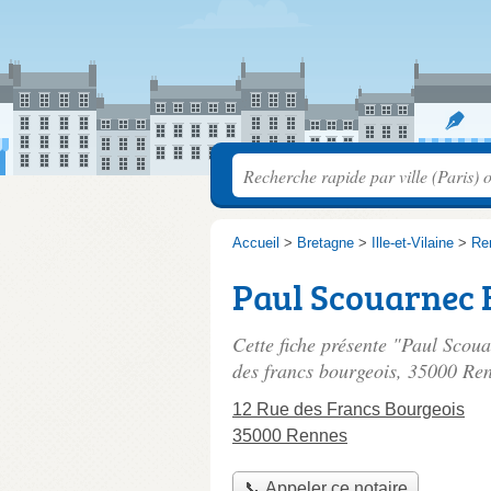
Accueil
>
Bretagne
>
Ille-et-Vilaine
>
Re
Paul Scouarnec
Cette fiche présente "Paul Sco
des francs bourgeois
, 35000 Ren
12 Rue des Francs Bourgeois
35000 Rennes
📞 Appeler ce notaire