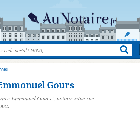
nnes
 Emmanuel Gours
uarnec Emmanuel Gours", notaire situé
rue
nes.