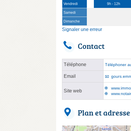
Vendredi
9h - 12h
Samedi
Dimanche
Signaler une erreur
Contact
Téléphone
Téléphoner au
Email
gours.emm
www.immobi
Site web
www.notair
Plan et adresse