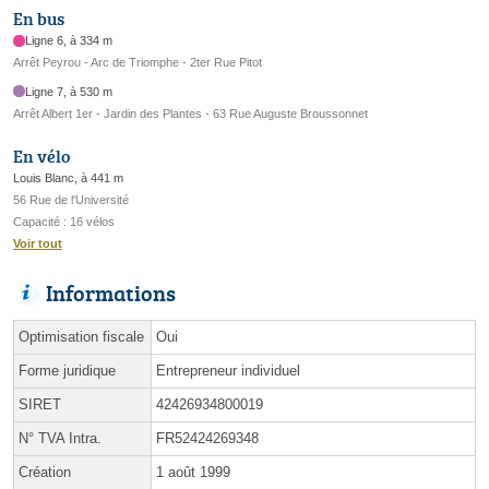
En bus
Ligne 6, à 334 m
Arrêt Peyrou - Arc de Triomphe - 2ter Rue Pitot
Ligne 7, à 530 m
Arrêt Albert 1er - Jardin des Plantes - 63 Rue Auguste Broussonnet
En vélo
Louis Blanc, à 441 m
56 Rue de l'Université
Capacité : 16 vélos
Voir tout
Informations
Optimisation fiscale
Oui
Forme juridique
Entrepreneur individuel
SIRET
42426934800019
N° TVA Intra.
FR52424269348
Création
1 août 1999