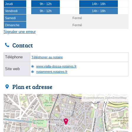
Jeudi
9h - 12h
14h - 18h
Vendredi
9h - 12h
14h - 18h
Samedi
Fermé
Dimanche
Fermé
Signaler une erreur
Contact
Téléphone
Téléphoner au notaire
www.vialla-dossa-notaires.fr
Site web
notamment.notaires.fr
Plan et adresse
© contributeurs OpenStreetMap