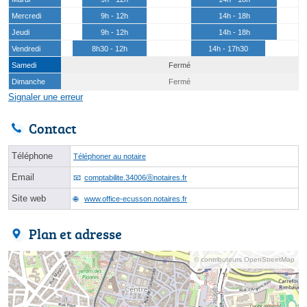
Mercredi
9h - 12h
14h - 18h
Jeudi
9h - 12h
14h - 18h
Vendredi
8h30 - 12h
14h - 17h30
Samedi
Fermé
Dimanche
Fermé
Signaler une erreur
Contact
Téléphone
Téléphoner au notaire
Email
comptabilite.34006ⓐnotaires.fr
Site web
www.office-ecusson.notaires.fr
Plan et adresse
© contributeurs OpenStreetMap