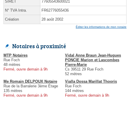
SIRET
77605543600021
N° TVA Intra.
FR62776055436
Création
28 août 2002
Éditer les informations de mon notaire
Notaires à proximité
MTP Notaires
Vidal Anne Braun Jean-Hugues
Rue Foch
PONCIE Marion et Lascombes
48 mètres
Pierre-Marie
Fermé, ouvre demain à 9h
Cs 39511 29 Rue Foch
52 mètres
Me Romain DELPOUX Notaire
Vialla Dossa Marillat Thooris
Rue de la Barralerie 3ème Étage
Rue Foch
135 mètres
144 mètres
Fermé, ouvre demain à 9h
Fermé, ouvre demain à 9h