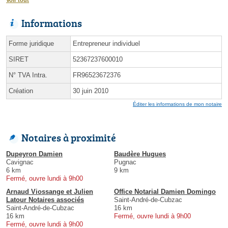
Informations
Forme juridique
Entrepreneur individuel
SIRET
52367237600010
N° TVA Intra.
FR96523672376
Création
30 juin 2010
Éditer les informations de mon notaire
Notaires à proximité
Dupeyron Damien
Baudère Hugues
Cavignac
Pugnac
6 km
9 km
Fermé, ouvre lundi à 9h00
Arnaud Viossange et Julien
Office Notarial Damien Domingo
Latour Notaires associés
Saint-André-de-Cubzac
Saint-André-de-Cubzac
16 km
16 km
Fermé, ouvre lundi à 9h00
Fermé, ouvre lundi à 9h00