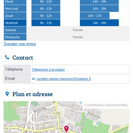
Mardi
9h - 12h
14h - 18h
Mercredi
9h - 12h
14h - 18h
Jeudi
9h - 12h
14h - 17h
Vendredi
9h - 12h
14h - 18h
Samedi
Fermé
Dimanche
Fermé
Signaler une erreur
Contact
Téléphone
Téléphoner à la notaire
Email
caroline.santos.mauvezinⓐnotaires.fr
Plan et adresse
© contributeurs OpenStreetMap