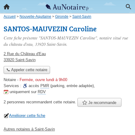
Accueil
>
Nouvelle-Aquitaine
>
Gironde
>
Saint-Savin
SANTOS-MAUVEZIN Caroline
Cette fiche présente "SANTOS-MAUVEZIN Caroline", notaire situé
rue
du château d'eau
, 33920 Saint-Savin.
2 Rue du Château d'Eau
33920 Saint-Savin
📞 Appeler cette notaire
Notaire
-
Fermée, ouvre lundi à 9h00
Services :
accès
PMR
(parking, entrée adaptée)
,
uniquement sur
RDV
2 personnes
recommandent
cette notaire.
Je recommande
Améliorer cette fiche
Autres notaires à Saint-Savin