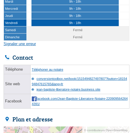
Mardi
9h - 18h
Mercredi
9h - 18h
Jeudi
9h - 18h
Vendredi
9h - 18h
Samedi
Fermé
Dimanche
Fermé
Signaler une erreur
Contact
Téléphone
Téléphoner au notaire
conversiontoolbox.net/book/1515494827497807?button=18154
Site web
94847615765&lang=fr
jean-baptiste-liberatore-notaire.business.site
facebook.com/Jean-Baptiste-Liberatore-Notaire-220909564264
Facebook
4391/
Plan et adresse
© contributeurs OpenStreetMap