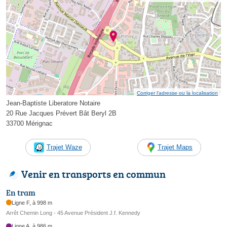
Corriger l’adresse ou la localisation
Jean-Baptiste Liberatore Notaire
20 Rue Jacques Prévert Bât Beryl 2B
33700 Mérignac
Trajet Waze
Trajet Maps
Venir en transports en commun
En tram
Ligne F, à 998 m
Arrêt Chemin Long - 45 Avenue Président J.f. Kennedy
Ligne A, à 986 m