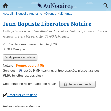
Accueil
>
Nouvelle-Aquitaine
>
Gironde
>
Mérignac
Jean-Baptiste Liberatore Notaire
Cette fiche présente "Jean-Baptiste Liberatore Notaire", notaire situé
rue
jacques prévert bât beryl 2b
, 33700 Mérignac.
20 Rue Jacques Prévert Bât Beryl 2B
33700 Mérignac
📞 Appeler ce notaire
Notaire
-
Fermé, ouvre à 9h
Services :
accès
PMR
(parking, entrée adaptée, places assises
PMR, toilettes accessibles)
Une personne
recommande
ce notaire.
Je recommande
Améliorer cette fiche
Autres notaires à Mérignac