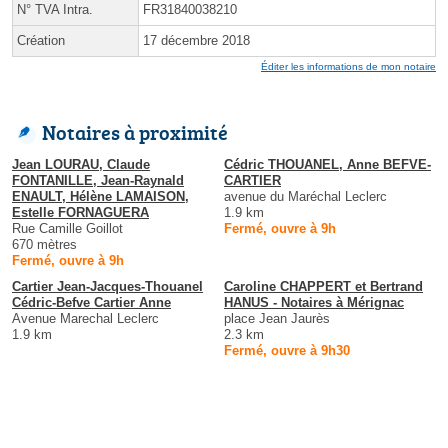
N° TVA Intra.
FR31840038210
Création
17 décembre 2018
Éditer les informations de mon notaire
Notaires à proximité
Jean LOURAU, Claude
Cédric THOUANEL, Anne BEFVE-
FONTANILLE, Jean-Raynald
CARTIER
ENAULT, Hélène LAMAISON,
avenue du Maréchal Leclerc
Estelle FORNAGUERA
1.9 km
Rue Camille Goillot
Fermé, ouvre à 9h
670 mètres
Fermé, ouvre à 9h
Cartier Jean-Jacques-Thouanel
Caroline CHAPPERT et Bertrand
Cédric-Befve Cartier Anne
HANUS - Notaires à Mérignac
Avenue Marechal Leclerc
place Jean Jaurès
1.9 km
2.3 km
Fermé, ouvre à 9h30