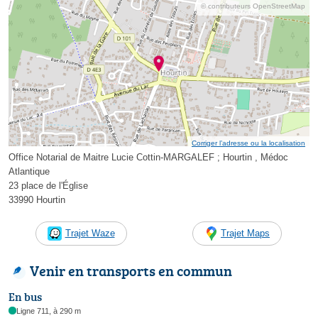
© contributeurs OpenStreetMap
Corriger l’adresse ou la localisation
Office Notarial de Maitre Lucie Cottin-MARGALEF ; Hourtin , Médoc
Atlantique
23 place de l'Église
33990 Hourtin
Trajet Waze
Trajet Maps
Venir en transports en commun
En bus
Ligne 711, à 290 m