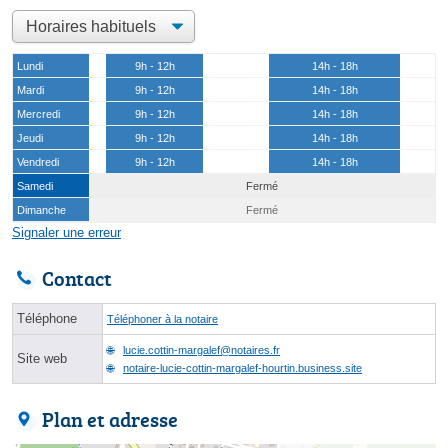
Lundi
9h - 12h
14h - 18h
Mardi
9h - 12h
14h - 18h
Mercredi
9h - 12h
14h - 18h
Jeudi
9h - 12h
14h - 18h
Vendredi
9h - 12h
14h - 18h
Samedi
Fermé
Dimanche
Fermé
Signaler une erreur
Contact
Téléphone
Téléphoner à la notaire
lucie.cottin-margalef@notaires.fr
Site web
notaire-lucie-cottin-margalef-hourtin.business.site
Plan et adresse