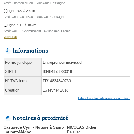
Arrêt Chateau d'Eau - Rue Alain Cassagne
Ligne 785, à 290 m
Arrêt Chateau d'Eau - Rue Alain Cassagne
Ligne 7111, à 486 m
Arrêt Coll. J. Chambrelent - 6 Allée des Tilleuls
Voir tout
Informations
Forme juridique
Entrepreneur individuel
SIRET
83484973900018
N° TVA Intra.
FR14834849739
Création
16 février 2018
Éditer les informations de mon notaire
Notaires à proximité
Castarède Cyril - Notaire à Saint-
NICOLAS Didier
Laurent-Médoc
Pauillac