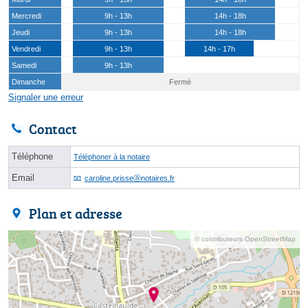
Mercredi
9h - 13h
14h - 18h
Jeudi
9h - 13h
14h - 18h
Vendredi
9h - 13h
14h - 17h
Samedi
9h - 13h
Dimanche
Fermé
Signaler une erreur
Contact
Téléphone
Téléphoner à la notaire
Email
caroline.prisseⓐnotaires.fr
Plan et adresse
© contributeurs OpenStreetMap