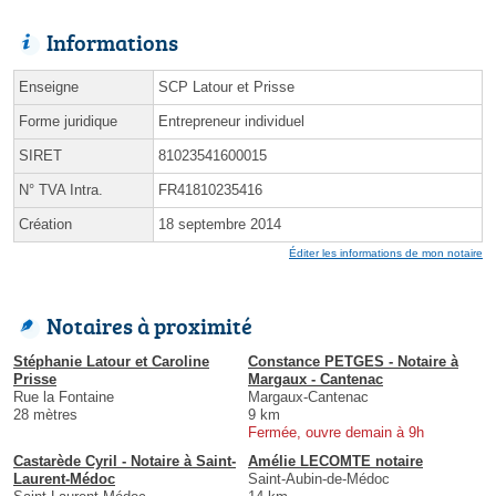
Informations
Enseigne
SCP Latour et Prisse
Forme juridique
Entrepreneur individuel
SIRET
81023541600015
N° TVA Intra.
FR41810235416
Création
18 septembre 2014
Éditer les informations de mon notaire
Notaires à proximité
Stéphanie Latour et Caroline
Constance PETGES - Notaire à
Prisse
Margaux - Cantenac
Rue la Fontaine
Margaux-Cantenac
28 mètres
9 km
Fermée, ouvre demain à 9h
Castarède Cyril - Notaire à Saint-
Amélie LECOMTE notaire
Laurent-Médoc
Saint-Aubin-de-Médoc