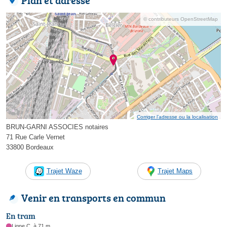
© contributeurs OpenStreetMap
Corriger l’adresse ou la localisation
BRUN-GARNI ASSOCIES notaires
71 Rue Carle Vernet
33800 Bordeaux
Trajet Waze
Trajet Maps
Venir en transports en commun
En tram
Ligne C, à 71 m