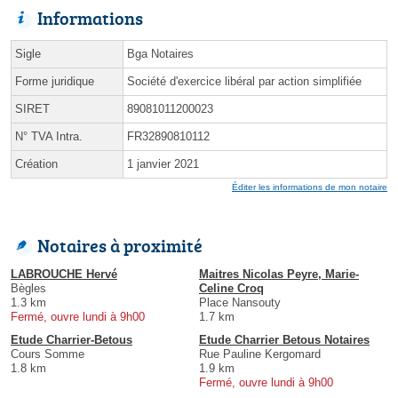
Informations
Sigle
Bga Notaires
Forme juridique
Société d'exercice libéral par action simplifiée
SIRET
89081011200023
N° TVA Intra.
FR32890810112
Création
1 janvier 2021
Éditer les informations de mon notaire
Notaires à proximité
LABROUCHE Hervé
Maitres Nicolas Peyre, Marie-
Bègles
Celine Croq
1.3 km
Place Nansouty
Fermé, ouvre lundi à 9h00
1.7 km
Etude Charrier-Betous
Etude Charrier Betous Notaires
Cours Somme
Rue Pauline Kergomard
1.8 km
1.9 km
Fermé, ouvre lundi à 9h00