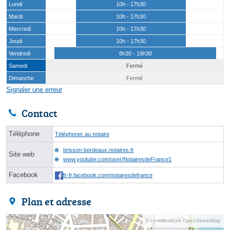
Lundi
10h - 17h30
Mardi
10h - 17h30
Mercredi
10h - 17h30
Jeudi
10h - 17h30
Vendredi
8h30 - 19h30
Samedi
Fermé
Dimanche
Fermé
Signaler une erreur
Contact
Téléphone
Téléphoner au notaire
brisson-bordeaux.notaires.fr
Site web
www.youtube.com/user/NotairesdeFrance1
Facebook
fr-fr.facebook.com/notairesdefrance
Plan et adresse
© contributeurs OpenStreetMap