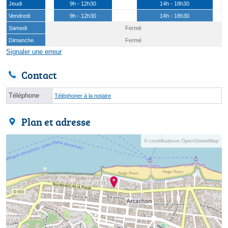
Jeudi
9h - 12h30
14h - 18h30
Vendredi
9h - 12h30
14h - 18h30
Samedi
Fermé
Dimanche
Fermé
Signaler une erreur
Contact
Téléphone
Téléphoner à la notaire
Plan et adresse
© contributeurs OpenStreetMap