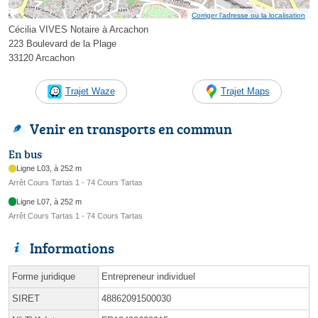
Corriger l’adresse ou la localisation
Cécilia VIVES Notaire à Arcachon
223 Boulevard de la Plage
33120 Arcachon
Trajet Waze
Trajet Maps
Venir en transports en commun
En bus
Ligne L03, à 252 m
Arrêt Cours Tartas 1 - 74 Cours Tartas
Ligne L07, à 252 m
Arrêt Cours Tartas 1 - 74 Cours Tartas
Informations
Forme juridique
Entrepreneur individuel
SIRET
48862091500030