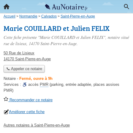
Accueil
>
Normandie
>
Calvados
>
Saint-Pierre-en-Auge
Marie COUILLARD et Julien FELIX
Cette fiche présente "Marie COUILLARD et Julien FELIX", notaire situé
rue de lisieux
, 14170 Saint-Pierre-en-Auge.
50 Rue de Lisieux
14170 Saint-Pierre-en-Auge
📞 Appeler ce notaire
Notaire
-
Fermé, ouvre à 9h
Services :
accès
PMR
(parking, entrée adaptée, places assises
PMR)
Recommander ce notaire
Améliorer cette fiche
Autres notaires à Saint-Pierre-en-Auge