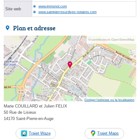
www.immonot.com
Site web
www.saintpierresurdives-notaires.com
Plan et adresse
© contributeurs OpenStreetMap
Corriger l’adresse ou la localisation
Marie COUILLARD et Julien FELIX
50 Rue de Lisieux
14170 Saint-Pierre-en-Auge
Trajet Waze
Trajet Maps