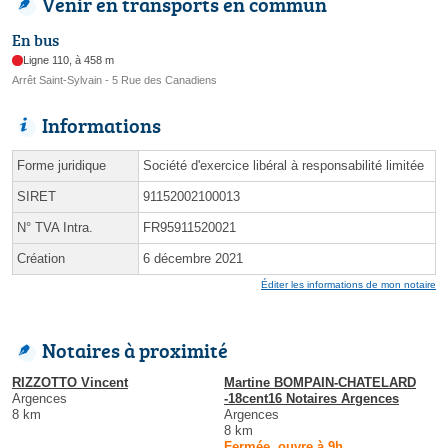
Venir en transports en commun
En bus
Ligne 110, à 458 m
Arrêt Saint-Sylvain - 5 Rue des Canadiens
Informations
Forme juridique
Société d'exercice libéral à responsabilité limitée
SIRET
91152002100013
N° TVA Intra.
FR95911520021
Création
6 décembre 2021
Éditer les informations de mon notaire
Notaires à proximité
RIZZOTTO Vincent
Martine BOMPAIN-CHATELARD
Argences
-18cent16 Notaires Argences
8 km
Argences
8 km
Fermée, ouvre à 9h