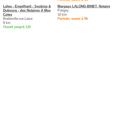
Leleu - Engelhard - Soubise &
Margaux LALONG-BINET, Notaire
Dubourg - des Notaires A Mes
Potigny
Cotes
10 km
Bretteville-sur-Laize
Fermée, ouvre à 9h
8 km
Ouvert jusqu'à 12h