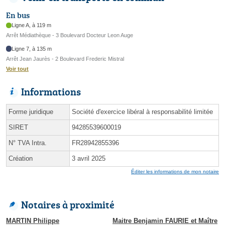
En bus
Ligne A, à 119 m
Arrêt Médiathèque - 3 Boulevard Docteur Leon Auge
Ligne 7, à 135 m
Arrêt Jean Jaurès - 2 Boulevard Frederic Mistral
Voir tout
Informations
Forme juridique
Société d'exercice libéral à responsabilité limitée
SIRET
94285539600019
N° TVA Intra.
FR28942855396
Création
3 avril 2025
Éditer les informations de mon notaire
Notaires à proximité
MARTIN Philippe
Maitre Benjamin FAURIE et Maître