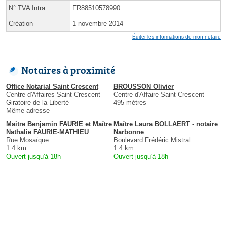
N° TVA Intra.
FR88510578990
Création
1 novembre 2014
Éditer les informations de mon notaire
Notaires à proximité
Office Notarial Saint Crescent
BROUSSON Olivier
Centre d'Affaires Saint Crescent
Centre d'Affaire Saint Crescent
Giratoire de la Liberté
495 mètres
Même adresse
Maitre Benjamin FAURIE et Maître
Maître Laura BOLLAERT - notaire
Nathalie FAURIE-MATHIEU
Narbonne
Rue Mosaïque
Boulevard Frédéric Mistral
1.4 km
1.4 km
Ouvert jusqu'à 18h
Ouvert jusqu'à 18h