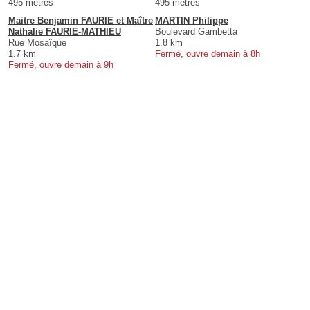
495 mètres
495 mètres
Maitre Benjamin FAURIE et Maître
MARTIN Philippe
Nathalie FAURIE-MATHIEU
Boulevard Gambetta
Rue Mosaïque
1.8 km
1.7 km
Fermé, ouvre demain à 8h
Fermé, ouvre demain à 9h