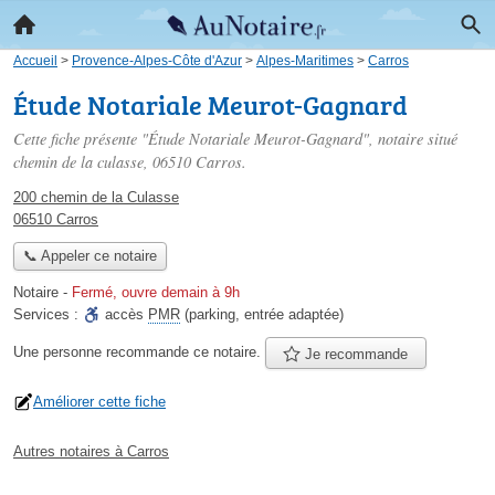
Accueil
>
Provence-Alpes-Côte d'Azur
>
Alpes-Maritimes
>
Carros
Étude Notariale Meurot-Gagnard
Cette fiche présente "Étude Notariale Meurot-Gagnard", notaire situé
chemin de la culasse
, 06510 Carros.
200 chemin de la Culasse
06510 Carros
📞 Appeler ce notaire
Notaire
-
Fermé, ouvre demain à 9h
Services :
accès
PMR
(parking, entrée adaptée)
Une personne
recommande
ce notaire.
Je recommande
Améliorer cette fiche
Autres notaires à Carros