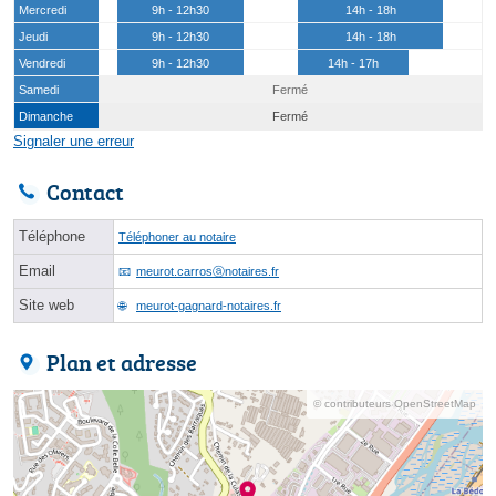
Mercredi
9h - 12h30
14h - 18h
Jeudi
9h - 12h30
14h - 18h
Vendredi
9h - 12h30
14h - 17h
Samedi
Fermé
Dimanche
Fermé
Signaler une erreur
Contact
Téléphone
Téléphoner au notaire
Email
meurot.carrosⓐnotaires.fr
Site web
meurot-gagnard-notaires.fr
Plan et adresse
© contributeurs OpenStreetMap