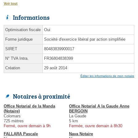
Voir tout
Informations
Optimisation fiscale
Oui
Forme juridique
Société d'exercice libéral par action simplifiée
SIRET
80483839900017
N° TVA Intra.
FR36804838399
Création
29 août 2014
Éditer les informations de mon notaire
Notaires à proximité
Office Notarial de la Manda
Office Notarial A la Gaude Anne
(Notaire)
BERGOIN
Colomars
La Gaude
725 mètres
5 km
Fermé, ouvre demain à 9h
Fermée, ouvre demain à 8h30
FALLARA Pascale
Nava Notaire