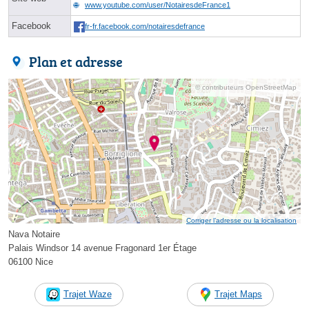
www.youtube.com/user/NotairesdeFrance1
Facebook
fr-fr.facebook.com/notairesdefrance
Plan et adresse
© contributeurs OpenStreetMap
Corriger l’adresse ou la localisation
Nava Notaire
Palais Windsor 14 avenue Fragonard 1er Étage
06100 Nice
Trajet Waze
Trajet Maps