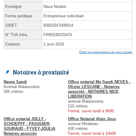
Enseigne
Nava Notaire
Forme juridique
Entrepreneur individuel
SIRET
83832547000014
N° TVA Intra.
FR95838325470
Création
1 avril 2018
Éditer les informations de mon notaire
Notaires à proximité
Neves Sandi
Office notarial Me Sandi NEVES -
Avenue Malausséna
Olivier LESCANE - Notaires
505 mètres
associés - NOTAIRES NICE
LIBERATION
avenue Malaussena
515 mètres
Fermé, ouvre lundi à 9h00
Office notarial JOLLY -
Office Notarial Alain Jouy
SCHOEPFF - PASQUIER-
avenue Mirabeau
SOURAUD - FYVEY-JOULIA
630 mètres
Notaires associés
Fermé, ouvre lundi à 10h00