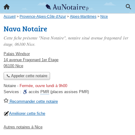
Accueil
>
Provence-Alpes-Côte d'Azur
>
Alpes-Maritimes
>
Nice
Nava Notaire
Cette fiche présente "Nava Notaire", notaire situé
avenue fragonard 1er
étage
, 06100 Nice.
Palais Windsor
14 avenue Fragonard 1er Étage
06100 Nice
📞 Appeler cette notaire
Notaire
-
Fermée, ouvre lundi à 9h00
Services :
accès
PMR
(places assises PMR)
Recommander cette notaire
Améliorer cette fiche
Autres notaires à Nice