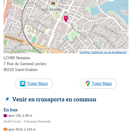
Corriger l’adresse ou la localisation
LCH95 Notaires
7 Rue du General Leclerc
95210 Saint-Gratien
Trajet Waze
Trajet Maps
Venir en transports en commun
En bus
Ligne 138, à 98 m
Arrêt Forum - 5 Avenue Kennedy
Ligne 4616, à 103 m